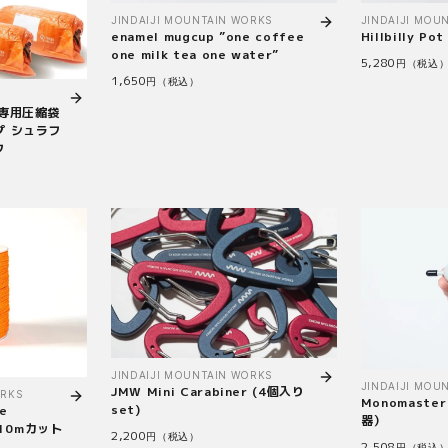
JINDAIJI MOUNTAIN WORKS
JINDAIJI MOU
enamel mugcup ”one coffee
Hillbilly Pot
one milk tea one water”
5,280
円（税込
1,650
円（税込）
ア専用圧縮袋
プ シュラフ
ク
JINDAIJI MOUNTAIN WORKS
JINDAIJI MOU
JMW Mini Carabiner (4個入り
ORKS
Monomast
set)
e
器）
e 10mカット
2,200
円（税込）
2,508
円（税込