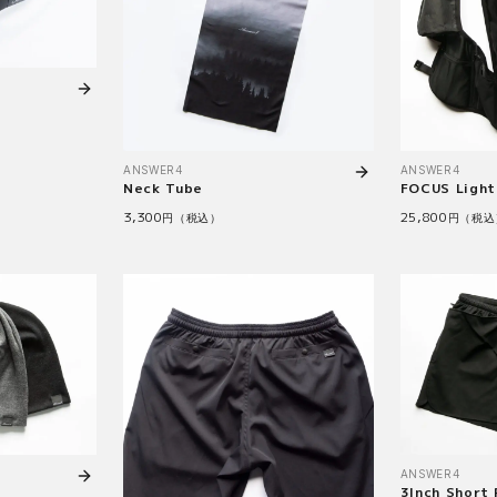
ANSWER4
ANSWER4
Neck Tube
FOCUS Light
3,300
25,800
円（税込）
円（税込
ANSWER4
3Inch Short