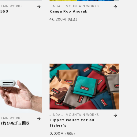
NTAIN WORKS
JINDAIJI MOUNTAIN WORKS
 550
Kanga Roo Anorak
46,200
）
円（税込）
JINDAIJI MOUNTAIN WORKS
NTAIN WORKS
Tippet Wallet for all
er (釣り糸ゴミ回収
fisher’s
3,300
円（税込）
）