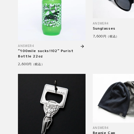
ANSWER4
Sunglasses
7,600
円（税込）
ANSWER4
“100mile sucks!!02” Purist
Bottle 22oz
2,600
円（税込）
ANSWER4
Beanie Cap