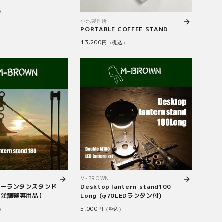
）
小池製作所
PORTABLE COFFEE STAND
13,200
円（税込）
M-BROWN
ソーランタンスタンド
Desktop lantern stand100
受注調整専用品】
Long (φ70LEDランタン付)
5,000
）
円（税込）