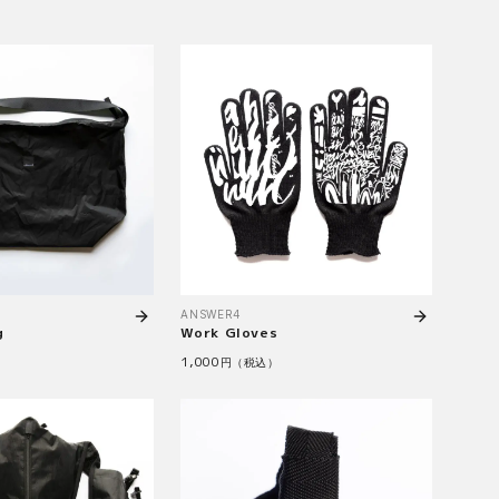
ANSWER4
g
Work Gloves
1,000
）
円（税込）