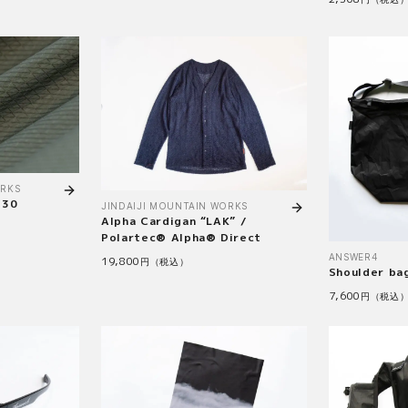
ORKS
130
JINDAIJI MOUNTAIN WORKS
Alpha Cardigan “LAK” /
Polartec® Alpha® Direct
ANSWER4
19,800
円（税込）
Shoulder ba
7,600
円（税込