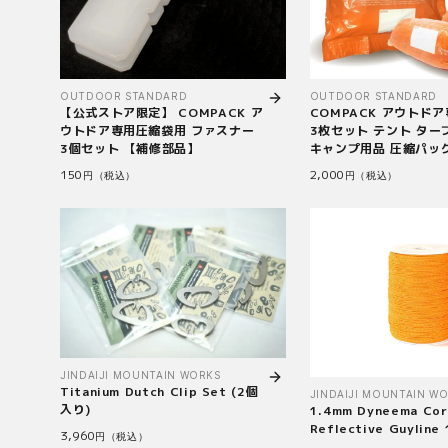
OUTDOOR STANDARD
OUTDOOR STANDARD
【公式ストア限定】 COMPACK ア
COMPACK アウトド
ウトドア専用圧縮袋用 ファスナー
3枚セット テント ター
3個セット 【補修部品】
キャンプ用品 圧縮パッ
150
2,000
円（税込）
円（税込）
JINDAIJI MOUNTAIN WORKS
Titanium Dutch Clip Set (2個
JINDAIJI MOUNTAIN W
入り)
1.4mm Dyneema Cor
Reflective Guylin
3,960
円（税込）