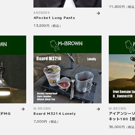
11,800
円（税込
ANSWER4
4Pocket Long Pants
13,800
円（税込）
M-BROWN
M-BROWN
ドMG
Board M3214 Lonely
アイアンシー
キット180【
7,000
円（税込）
36,000
円（税込