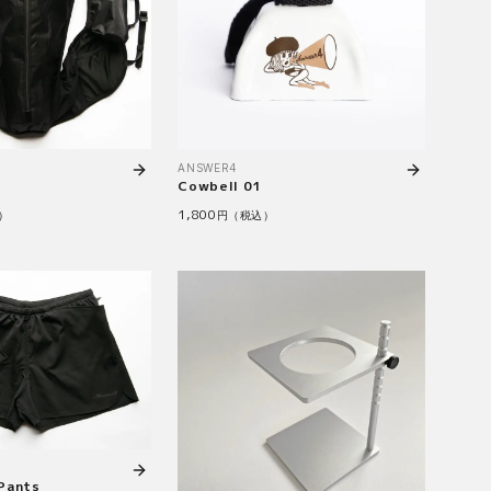
ANSWER4
Cowbell 01
1,800
）
円（税込）
 Pants