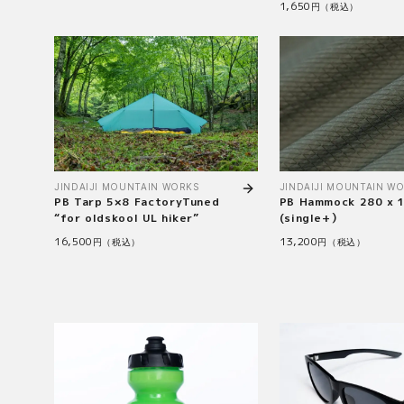
1,650
円（税込）
JINDAIJI MOUNTAIN WORKS
JINDAIJI MOUNTAIN W
PB Tarp 5×8 FactoryTuned
PB Hammock 280 x 
“for oldskool UL hiker”
(single+）
16,500
13,200
円（税込）
円（税込）