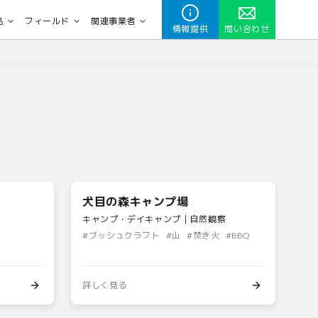
品
フィールド
関連事業者
情報提供
問い合わせ
犬目の森キャンプ場
キャンプ・デイキャンプ｜自然観察
#
ブッシュクラフト
#
山
#
焚き火
#
BBQ
詳しく見る