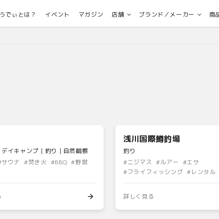
うでぃとは？
イベント
マガジン
店舗
ブランド／メーカー
商
浅川国際鱒釣場
・デイキャンプ｜釣り｜自然観察
釣り
#
サウナ
#
焚き火
#
BBQ
#
野営
#
ニジマス
#
ルアー
#
エサ
#
フライフィッシング
#
レンタル
る
詳しく見る