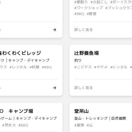
山
#
薪割り
#
火起こし
#
ボーイスカ
#
ワークショップ
#
ブッシュクラ
#
BBQ
#
野営
る
詳しく見る
森わくわくビレッジ
辻野養魚場
ック｜キャンプ・デイキャンプ
釣り
ウス
#
レンタル
#
料理
#
BBQ
#
ニジマス
#
ヤマメ
#
レンタル
る
詳しく見る
OO キャンプ場
堂所山
ルゲーム｜キャンプ・デイキャンプ
登山・トレッキング｜自然観察
#
焚き火
#
BBQ
#
散策
#
山