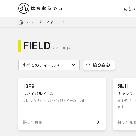
はちお
ホーム
フィールド
FIELD
フィールド
絞り込み
IBF9
浅川
サバイバルゲーム
キャンプ
#
レンタル
#
サバイバルゲーム
#
山
#
川釣り
#
川
詳しく見る
詳しく見