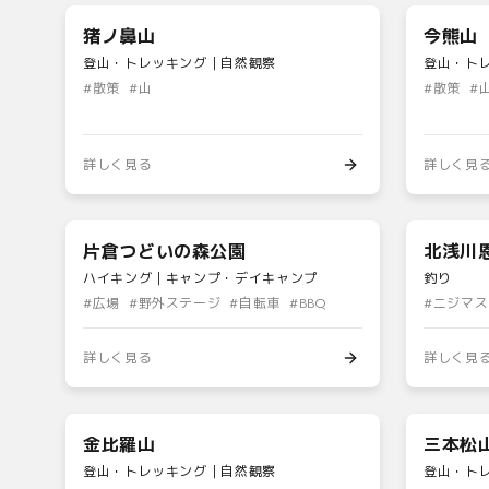
猪ノ鼻山
今熊山
登山・トレッキング｜自然観察
登山・ト
#
散策
#
山
#
散策
#
詳しく見る
詳しく見
片倉つどいの森公園
北浅川
ハイキング｜キャンプ・デイキャンプ
釣り
#
広場
#
野外ステージ
#
自転車
#
BBQ
#
ニジマス
詳しく見る
詳しく見
金比羅山
三本松
登山・トレッキング｜自然観察
登山・ト