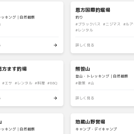
恩方国際釣堀場
レッキング｜自然観察
釣り
山
#
ブラックバス
#
ニジマス
#
ルア
#
レンタル
る
詳しく見る
恩方ます釣場
熊笹山
登山・トレッキング｜自然観察
#
エサ
#
レンタル
#
料理
#
BBQ
#
散策
#
山
る
詳しく見る
山
地蔵山野営場
レッキング｜自然観察
キャンプ・デイキャンプ