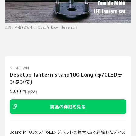
出典：M-BROWN（https://mbrown.base.ec/）
出典：M-BROWN（https://mbrown.base.ec/）
出典
M-BROWN
Desktop lantern stand100 Long (φ70LEDラ
ンタン付)
5,000
円（税込）
商品の詳細を見る
Board M100を5/16ロングボルトを無骨に2枚連結したディス