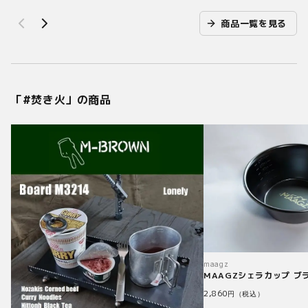
商品一覧を見る
「#
焚き火
」の商品
maagz
MAAGZシェラカップ ブ
2,860
円（税込）