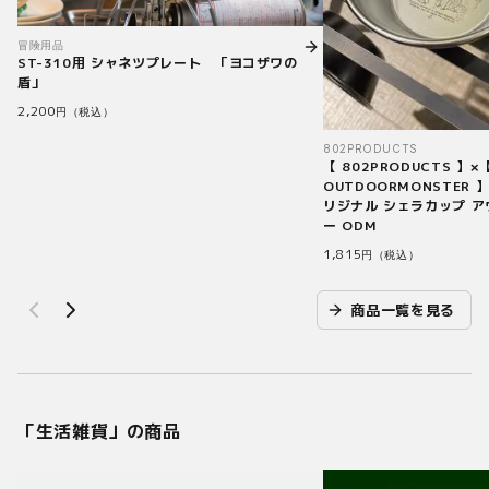
冒険用品
ST-310用 シャネツプレート 「ヨコザワの
盾」
2,200
円（税込）
802PRODUCTS
【 802PRODUCTS 】×
OUTDOORMONSTER 】
リジナル シェラカップ 
ー ODM
1,815
円（税込）
商品一覧を見る
「
生活雑貨
」の商品