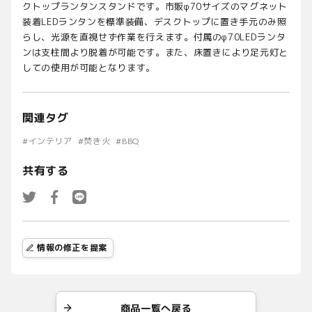
クトップランタンスタンドです。市販φ70サイズのマグネット
装着LEDランタンを標準装備、デスクトップに置き手元のみ照
らし、光源を直視せず作業を行えます。付属のφ70LEDランタ
ンは支柱間より脱着が可能です。また、床置きにより足元灯と
しての使用が可能となります。
関連タグ
#
インテリア
#
焚き火
#
BBQ
共有する
情報の修正を提案
商品一覧へ戻る