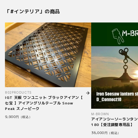
「#
インテリア
」の商品
802PRODUCTS
IGT 天板 ワンユニット ブラックアイアン【
七宝 】アイアングリルテーブル Snow
Peak スノーピーク
M-BROWN
9,900
円（税込）
アイアンシーソーランタン
180【受注調整専用品】
36,000
円（税込）