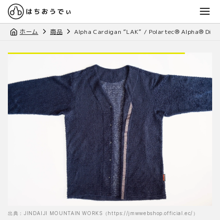
ホーム
商品
Alpha Cardigan “LAK” / Polartec® Alpha® Dire
出典：JINDAIJI MOUNTAIN WORKS（https://jmwwebshop.official.ec/）
出典