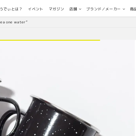
うでぃとは？
イベント
マガジン
店舗
ブランド／メーカー
商
tea one water”