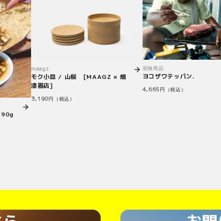
冒険用品
maagz
ヨコザワテッパン.
モク小皿 / 山桜 [MAAGZ × 畑
漆器店]
4,665
円（税込）
3,190
円（税込）
90g