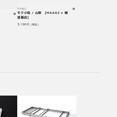
maagz
モク小皿 / 山桜 [MAAGZ × 畑
漆器店]
3,190
円（税込）