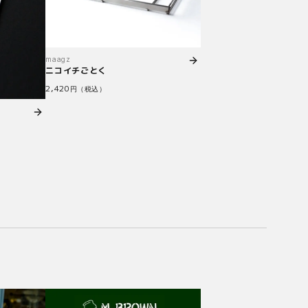
maagz
ニコイチごとく
2,420
円（税込）