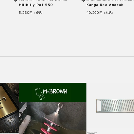
Hillbilly Pot 550
Kanga Roo Anorak
5,280
46,200
円（税込）
円（税込）
maagz