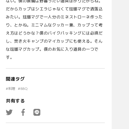
ない。僕の装備は野暮ったい道具ばかりだからね。
だからカップはシエラじゃなくて琺瑯マグで洒落込
みたい。琺瑯マグで一人分のミネストローネ作った
り、とかね。ミニマムなクッカー兼、カップって考
え方はどうかな？僕のバイクパッキングには必須だ
し、焚き火キャンプのマイカップにも使える。そん
な琺瑯マグカップ。僕のお気に入り道具の一つで
す。
出典：JINDAIJI MOUNTAIN WORKS（https://jmwwebshop.official.ec/）
関連タグ
#
料理
#
BBQ
共有する