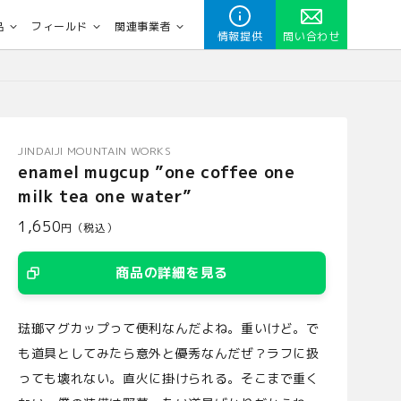
品
フィールド
関連事業者
情報提供
問い合わせ
JINDAIJI MOUNTAIN WORKS
enamel mugcup ”one coffee one
milk tea one water”
1,650
円（税込）
商品の詳細を見る
琺瑯マグカップって便利なんだよね。重いけど。で
も道具としてみたら意外と優秀なんだぜ？ラフに扱
っても壊れない。直火に掛けられる。そこまで重く