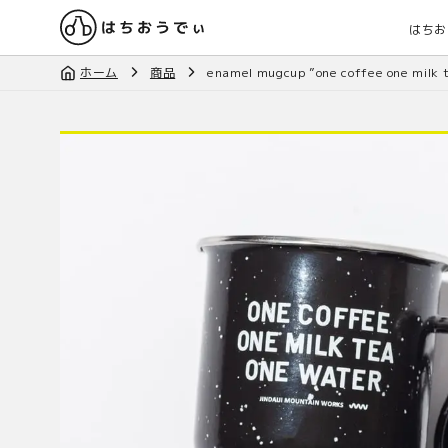
はちお
ホーム
商品
enamel mugcup ”one coffee one milk 