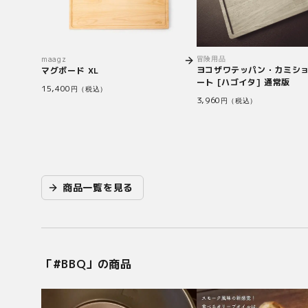
冒険用品
maagz
ヨコザワテッパン・カミシ
マグボード XL
ート [ハゴイタ] 通常版
15,400
円（税込）
3,960
円（税込）
商品一覧を見る
「#
BBQ
」の商品