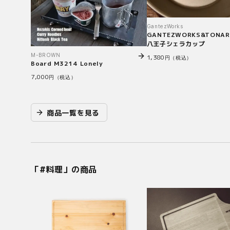
GantezWorks
GANTEZWORKS&TONAR
八王子シェラカップ
M-BROWN
1,380
円（税込）
Board M3214 Lonely
7,000
円（税込）
商品一覧を見る
「#
料理
」の商品