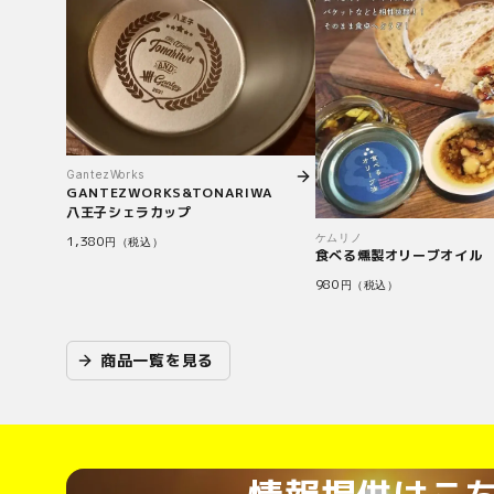
GantezWorks
GANTEZWORKS&TONARIWA
八王子シェラカップ
ケムリノ
1,380
円（税込）
食べる燻製オリーブオイル 
980
円（税込）
商品一覧を見る