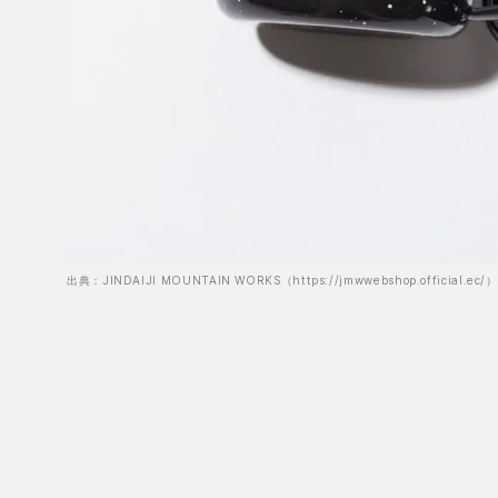
出典：JINDAIJI MOUNTAIN WORKS（https://jmwwebshop.official.ec/）
出典：JINDAIJI MOUNTAIN WORKS（https://jmwwebshop.official.ec/）