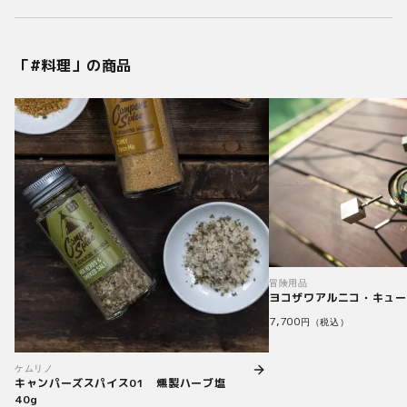
「#
料理
」の商品
冒険用品
ヨコザワアルニコ・キュー
7,700
円（税込）
ケムリノ
キャンパーズスパイス01 燻製ハーブ塩
40g