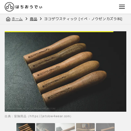
ホーム
商品
ヨコザワスティック [イペ・ノウゼンカズラ科]
出典：冒険用品（https://jetslow4wear.com）
出典