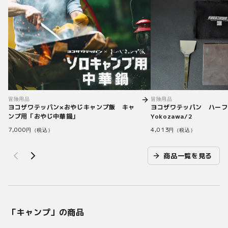
冒険用品
冒険用品
ヨコザワテッパン×おやじキャンプ飯 キャ
ヨコザワテッパン ハー
ンプ用「おやじ中華鍋」
Yokozawa/2
7,000
4,013
円（税込）
円（税込）
商品一覧を見る
「
キャンプ
」の商品