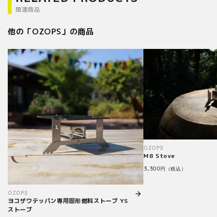
関連商品
他の「
OZOPS
」の商品
OZOPS
M8 Stove
3,300
円（税込）
OZOPS
ヨコザワテッパン専用固形燃料ストーブ YS
ストーブ