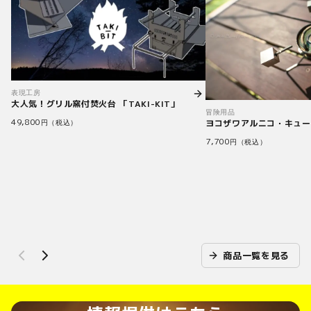
表現工房
大人気！グリル窯付焚火台 「TAKI-KIT」
冒険用品
49,800
ヨコザワアルニコ・キュー
円（税込）
7,700
円（税込）
商品一覧を見る