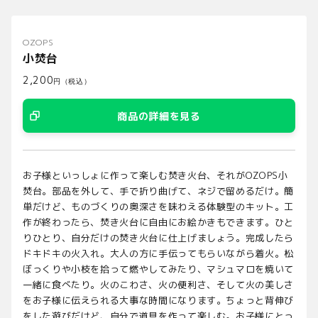
OZOPS
小焚台
2,200
円（税込）
商品の詳細を見る
お子様といっしょに作って楽しむ焚き火台、それがOZOPS小
焚台。部品を外して、手で折り曲げて、ネジで留めるだけ。簡
単だけど、ものづくりの奥深さを味わえる体験型のキット。工
作が終わったら、焚き火台に自由にお絵かきもできます。ひと
りひとり、自分だけの焚き火台に仕上げましょう。完成したら
ドキドキの火入れ。大人の方に手伝ってもらいながら着火。松
ぼっくりや小枝を拾って燃やしてみたり、マシュマロを焼いて
一緒に食べたり。火のこわさ、火の便利さ、そして火の美しさ
をお子様に伝えられる大事な時間になります。ちょっと背伸び
をした遊びだけど、自分で道具を作って楽しむ。お子様にとっ