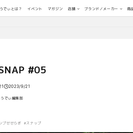
うでぃとは？
イベント
マガジン
店舗
ブランド／メーカー
商
 SNAP #05
21
2023/9/21
おうでぃ編集部
ンプせせらぎ
#
スナップ