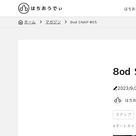
はちお
ホーム
マガジン
8od SNAP #05
8od
2023/9/
はち
スナップ
#
オートキャ