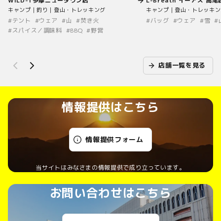
WILD-1多摩ニュータウン店
L-Breath イーアス 高尾
キャンプ｜釣り｜登山・トレッキング
キャンプ｜登山・トレッキン
#
テント
#
ウェア
#
山
#
焚き火
#
バッグ
#
ウェア
#
雪
#
#
スパイス／調味料
#
BBQ
#
野営
店舗一覧を見る
情報提供はこちら
情報提供フォーム
当サイトはみなさまの情報提供で成り立っています。
お問い合わせはこちら