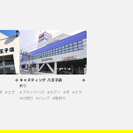
キャスティング 八王子店
釣り
竿
#
エサ
#
ブラックバス
#
ルアー
#
竿
#
エサ
#
川釣り
#
バッグ
#
海釣り