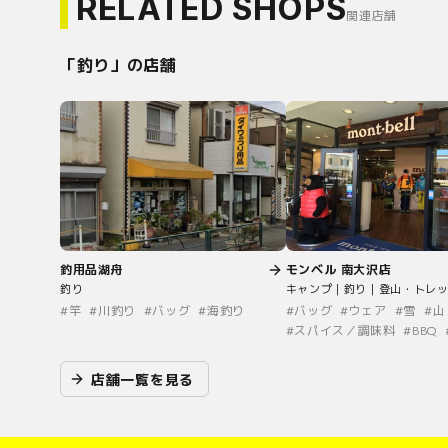
RELATED SHOPS
関連店舗
「
釣り
」の店舗
釣用品湖舟
モンベル 南大沢店
釣り
キャンプ｜釣り｜登山・トレ
#
竿
#
川釣り
#
バッグ
#
海釣り
#
バッグ
#
ウェア
#
雪
#
山
#
スパイス／調味料
#
BBQ
店舗一覧を見る