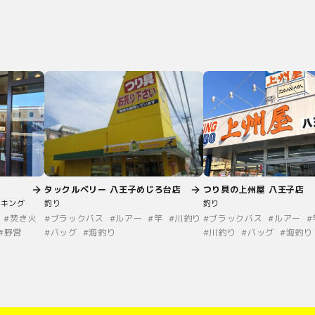
タックルベリー 八王子めじろ台店
つり具の上州屋 八王子店
ッキング
釣り
釣り
#
焚き火
#
ブラックバス
#
ルアー
#
竿
#
川釣り
#
ブラックバス
#
ルアー
#
#
野営
#
バッグ
#
海釣り
#
川釣り
#
バッグ
#
海釣り