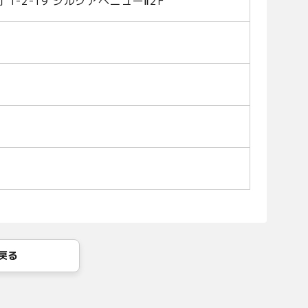
町 1-2-19 シルクアベニューⅡ2F
戻る