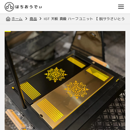
ホーム
商品
IGT 天板 真鍮 ハーフユニット 【 脱サラさいとう夫