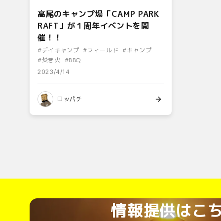
高尾のキャンプ場「CAMP PARK
RAFT」が１周年イベントを開
催！！
#
デイキャンプ
#
フィールド
#
キャンプ
#
焚き火
#
BBQ
2023/4/14
ロッパチ
情報提供はこ