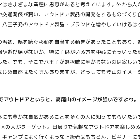
アはさまざまな業種に恩恵があると考えています。外から人
や交通関係が潤い、アウトドア製品の開発をするものづくり
、八王子発のアウトドア製品・ブランドを増やしていけるは
の当初、県を跨ぐ移動を自粛する動きがあったこともあり、
場や遊び場がないか、特に子供がいる方を中心にそういった
した。でも、そこで八王子が選択肢に挙がらないのは寂しい
はじめ自然はたくさんありますが、どうしても登山のイメー
子でアウトドアというと、高尾山のイメージが強いですよね。
外にも豊かな自然があることを多くの人に知ってもらいたい
23区の人がターゲット。日帰りで気軽なアウトドアを楽しめ
、キャンプによく行くような上級者はもちろん、ビギナーに