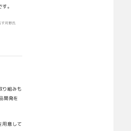
です。
話す河野氏
取り組みも
品開発を
を用意して