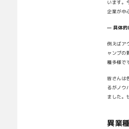
います。
企業が中
— 具体
例えばア
ャンプの
種多様で
皆さんは
るがノウ
ました。
異業