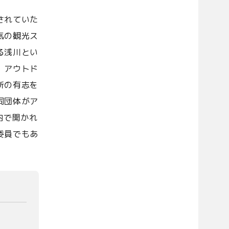
されていた
気の観光ス
る浅川とい
、アウトド
所の有志を
同団体がア
内で開かれ
委員でもあ