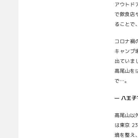
アウトド
で飲食店
ることで
コロナ禍
キャンプ
出ていま
高尾山を
で…。
— 八王
高尾山以
は東京 
境を整え