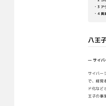
3
ア
4
異
八王
— サイ
サイバー
で、経営
ド化など
王子の事