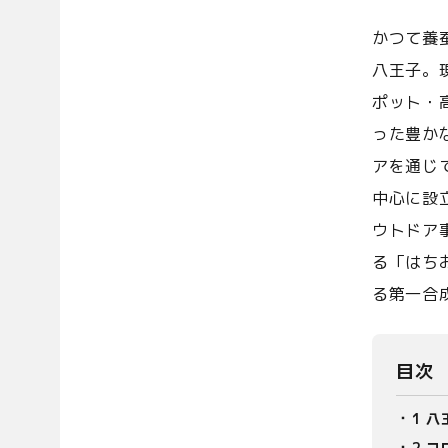
かつて養
八王子。
ポット・
った豊か
アを通じ
中心に設
ウトドア
る「はち
る第一合
目次
1
八
2
コ