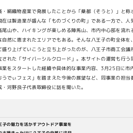
蚕・絹織物産業で発展したことから「桑都（そうと）」と称
現在は製造業が盛んな「ものづくりの町」である一方で、人
高尾山や、ハイキングが楽しめる陣馬山、市内中心部を流れ
な自然に恵まれたエリアでもある。そんな八王子の町全体を
て盛り上げていこうと立ち上がったのが、八王子市商工会議
立された「サイバーシルクロード」。本サイトの運営も行う
事業をスタートした経緯や具体的な事業内容、3月25日に市
おうでぃフェス」を踏まえた今後の展望など、同事業の担当
成・河野良子代表取締役に話を聞いた。
王子の魅力を活かすアウトドア事業を
ロナ禍きっかけに八王子の自然に注目