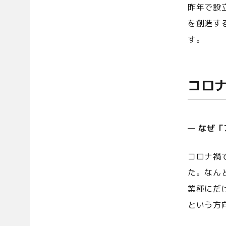
昨年で設
を創造す
す。
コロ
— なぜ
コロナ禍
た。なん
業種にだ
という方