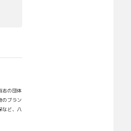
有志の団体
物のブラン
保など、八