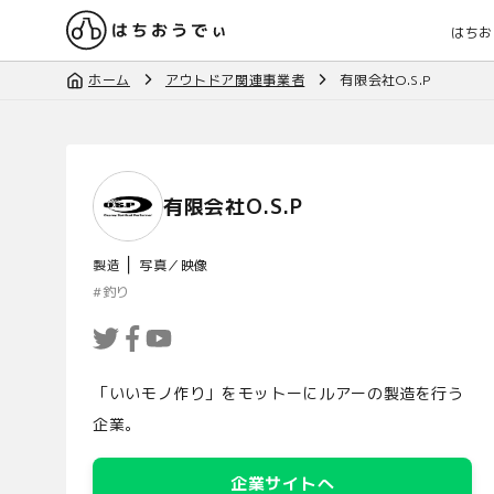
はちお
ホーム
アウトドア関連事業者
有限会社O.S.P
有限会社O.S.P
｜
製造
写真／映像
#
釣り
「いいモノ作り」をモットーにルアーの製造を行う
企業。
企業サイトへ