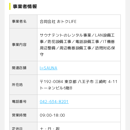
事業者情報
事業者名
合同会社 おトクLIFE
サウナテントのレンタル事業／LAN設備工
事／防犯設備工事／電話設備工事／IT機器
事業内容
周辺整備／周辺機器設備工事／訪問対応保
守
関連店舗
I=SAUNA
〒192-0084 東京都 八王子市 三崎町 4-11
所在地
トーネンビル6階B
電話番号
042-634-8201
営業時間
09:00-18:00
定休日
土・日・祝